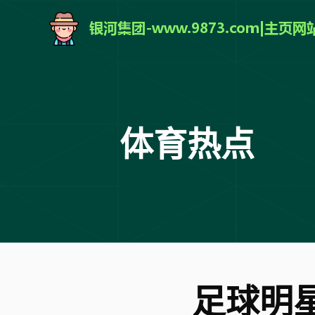
体育热点
足球明