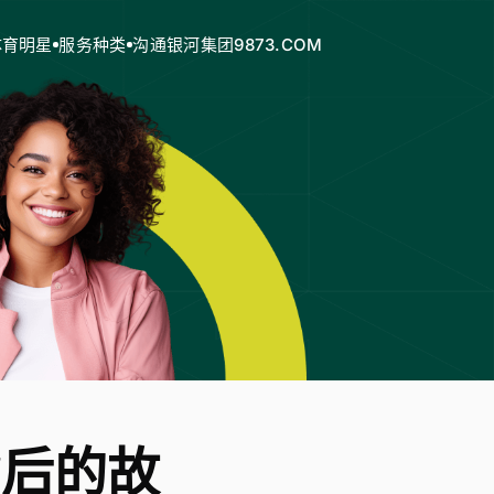
体育明星
服务种类
沟通银河集团9873.COM
背后的故