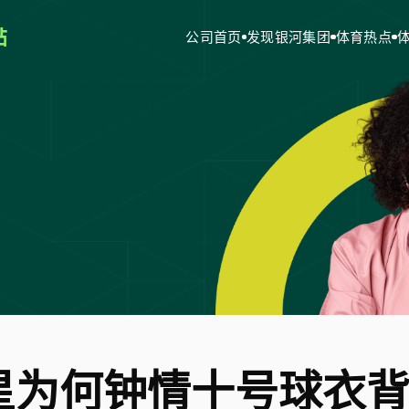
公司首页
发现银河集团
体育热点
星为何钟情十号球衣