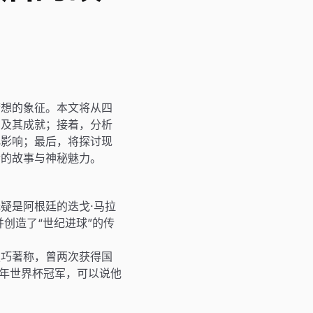
梦想的象征。本文将从四
员及其成就；接着，分析
化影响；最后，将探讨现
后的故事与神秘魅力。
疑是阿根廷的迭戈·马拉
创造了“世纪进球”的传
技巧著称，曾两次获得国
2年世界杯冠军，可以说他