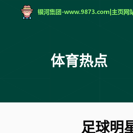
体育热点
足球明