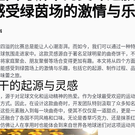
感受绿茵场的激情与
4
情四溢的比赛总是能让人心潮澎湃。而如今，我们可以通过一种
足球氛围走进家中。这款灵感源自于著名足球明星的曲奇饼干，
够将家庭聚会、朋友聚餐等场合变得更加有趣。本文将从四个方
也能感受到绿茵场上的激情与乐趣，包括它的起源、制作过程、
的味蕾之旅。
饼干的起源与灵感
生，源于对足球文化和运动精神的热爱。作为全球最受欢迎的运
活方式。因此，在设计这款曲奇时，开发团队特别汲取了众多知
将这些元素融入到每一块曲奇中，使其不仅仅是一道甜点，更是
奇还融合了各国不同风格和口味。无论是香草巧克力、还是抹茶
，仿佛让人在享用时也能体会到来自世界各地球迷们对这项运动