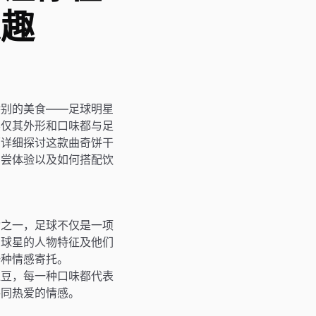
乐趣
特别的美食——足球明星
不仅其外形和口味都与足
面详细探讨这款曲奇饼干
品尝体验以及如何搭配饮
动之一，足球不仅是一项
名球星的人物特征及他们
一种情感寄托。
红豆，每一种口味都代表
共同热爱的情感。